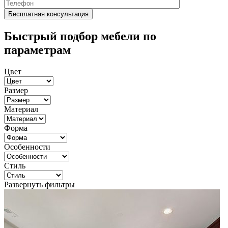
Быстрый подбор мебели по
параметрам
Цвет
Размер
Материал
Форма
Особенности
Стиль
Развернуть фильтры