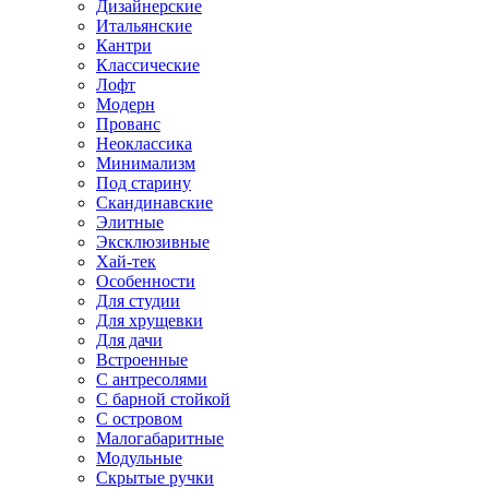
Дизайнерские
Итальянские
Кантри
Классические
Лофт
Модерн
Прованс
Неоклассика
Минимализм
Под старину
Скандинавские
Элитные
Эксклюзивные
Хай-тек
Особенности
Для студии
Для хрущевки
Для дачи
Встроенные
С антресолями
С барной стойкой
С островом
Малогабаритные
Модульные
Скрытые ручки