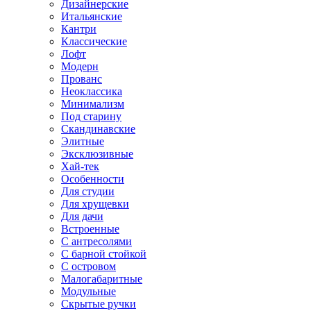
Дизайнерские
Итальянские
Кантри
Классические
Лофт
Модерн
Прованс
Неоклассика
Минимализм
Под старину
Скандинавские
Элитные
Эксклюзивные
Хай-тек
Особенности
Для студии
Для хрущевки
Для дачи
Встроенные
С антресолями
С барной стойкой
С островом
Малогабаритные
Модульные
Скрытые ручки