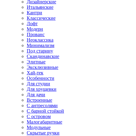
Дизайнерские
Итальянские
Кантри
Классические
Лофт
Модерн
Прованс
Неоклассика
Минимализм
Под старину
Скандинавские
Элитные
Эксклюзивные
Хай-тек
Особенности
Для студии
Для хрущевки
Для дачи
Встроенные
С антресолями
С барной стойкой
С островом
Малогабаритные
Модульные
Скрытые ручки