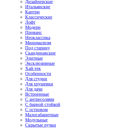
Дизайнерские
Итальянские
Кантри
Классические
Лофт
Модерн
Прованс
Неоклассика
Минимализм
Под старину
Скандинавские
Элитные
Эксклюзивные
Хай-тек
Особенности
Для студии
Для хрущевки
Для дачи
Встроенные
С антресолями
С барной стойкой
С островом
Малогабаритные
Модульные
Скрытые ручки