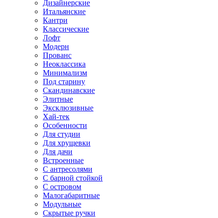
Дизайнерские
Итальянские
Кантри
Классические
Лофт
Модерн
Прованс
Неоклассика
Минимализм
Под старину
Скандинавские
Элитные
Эксклюзивные
Хай-тек
Особенности
Для студии
Для хрущевки
Для дачи
Встроенные
С антресолями
С барной стойкой
С островом
Малогабаритные
Модульные
Скрытые ручки