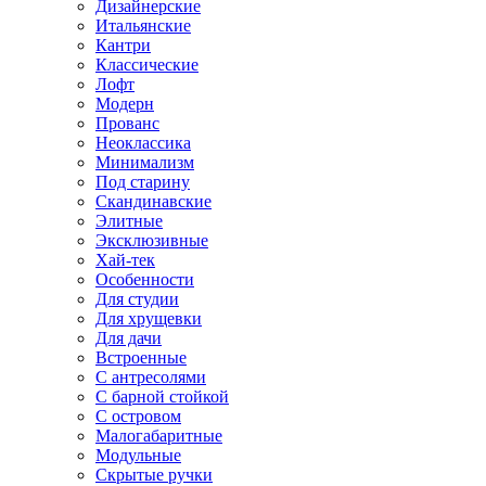
Дизайнерские
Итальянские
Кантри
Классические
Лофт
Модерн
Прованс
Неоклассика
Минимализм
Под старину
Скандинавские
Элитные
Эксклюзивные
Хай-тек
Особенности
Для студии
Для хрущевки
Для дачи
Встроенные
С антресолями
С барной стойкой
С островом
Малогабаритные
Модульные
Скрытые ручки