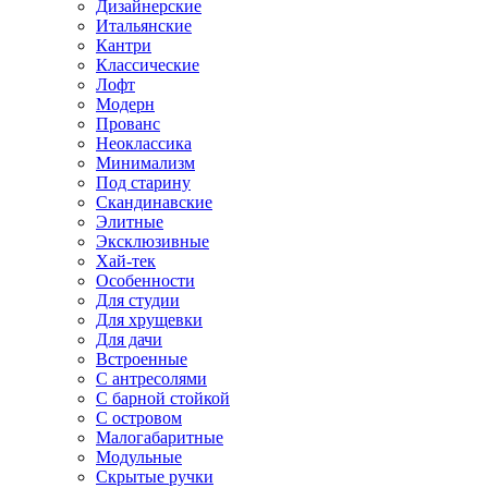
Дизайнерские
Итальянские
Кантри
Классические
Лофт
Модерн
Прованс
Неоклассика
Минимализм
Под старину
Скандинавские
Элитные
Эксклюзивные
Хай-тек
Особенности
Для студии
Для хрущевки
Для дачи
Встроенные
С антресолями
С барной стойкой
С островом
Малогабаритные
Модульные
Скрытые ручки