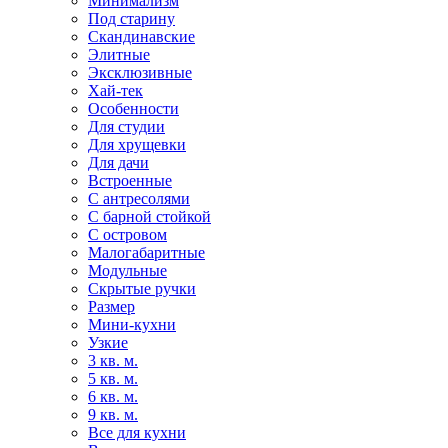
Минимализм
Под старину
Скандинавские
Элитные
Эксклюзивные
Хай-тек
Особенности
Для студии
Для хрущевки
Для дачи
Встроенные
С антресолями
С барной стойкой
С островом
Малогабаритные
Модульные
Скрытые ручки
Размер
Мини-кухни
Узкие
3 кв. м.
5 кв. м.
6 кв. м.
9 кв. м.
Все для кухни