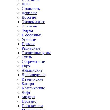
ДСП
Стоимость
Дешевые
Дорогие
Эконом-класс
Элитные
Форма
П-образные
Угловые
Прямые
Радиусные
Скошенные углы
Стиль
Современные
Евро
Английские
Дизайнерские
Итальянские
Кантри
Классические
Лофт
Модерн
Прованс
Неоклассика