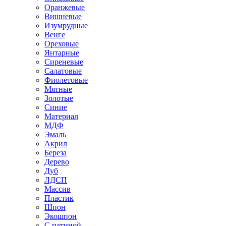
Оранжевые
Вишневые
Изумрудные
Венге
Ореховые
Янтарные
Сиреневые
Салатовые
Фиолетовые
Мятные
Золотые
Синие
Материал
МДФ
Эмаль
Акрил
Береза
Дерево
Дуб
ЛДСП
Массив
Пластик
Шпон
Экошпон
С патиной