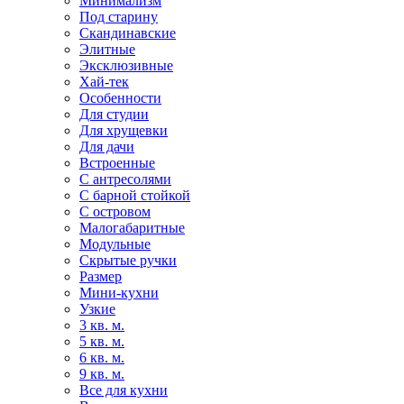
Минимализм
Под старину
Скандинавские
Элитные
Эксклюзивные
Хай-тек
Особенности
Для студии
Для хрущевки
Для дачи
Встроенные
С антресолями
С барной стойкой
С островом
Малогабаритные
Модульные
Скрытые ручки
Размер
Мини-кухни
Узкие
3 кв. м.
5 кв. м.
6 кв. м.
9 кв. м.
Все для кухни