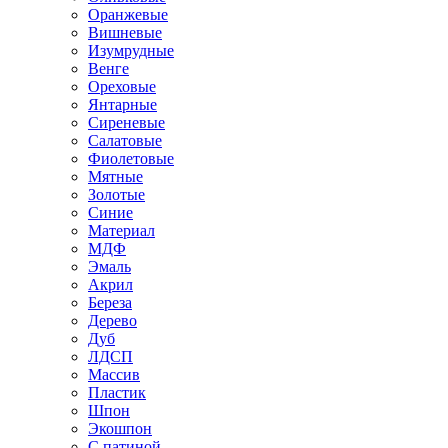
Оранжевые
Вишневые
Изумрудные
Венге
Ореховые
Янтарные
Сиреневые
Салатовые
Фиолетовые
Мятные
Золотые
Синие
Материал
МДФ
Эмаль
Акрил
Береза
Дерево
Дуб
ЛДСП
Массив
Пластик
Шпон
Экошпон
С патиной