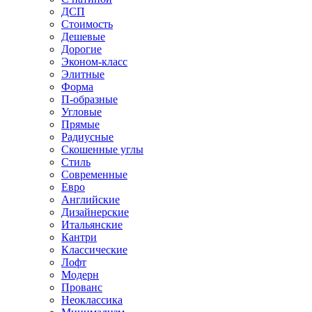
ДСП
Стоимость
Дешевые
Дорогие
Эконом-класс
Элитные
Форма
П-образные
Угловые
Прямые
Радиусные
Скошенные углы
Стиль
Современные
Евро
Английские
Дизайнерские
Итальянские
Кантри
Классические
Лофт
Модерн
Прованс
Неоклассика