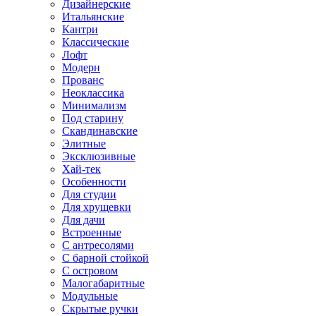
Дизайнерские
Итальянские
Кантри
Классические
Лофт
Модерн
Прованс
Неоклассика
Минимализм
Под старину
Скандинавские
Элитные
Эксклюзивные
Хай-тек
Особенности
Для студии
Для хрущевки
Для дачи
Встроенные
С антресолями
С барной стойкой
С островом
Малогабаритные
Модульные
Скрытые ручки