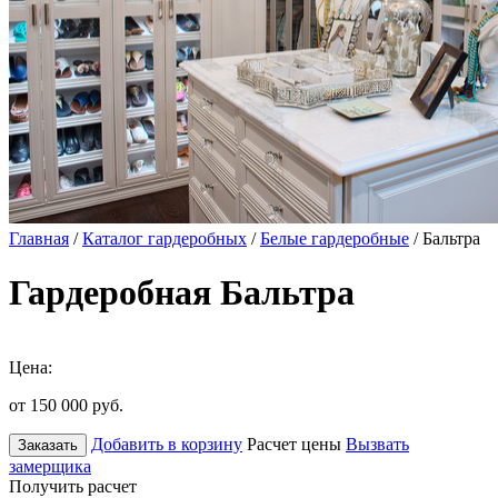
Главная
/
Каталог гардеробных
/
Белые гардеробные
/ Бальтра
Гардеробная Бальтра
Цена:
от 150 000
руб.
Добавить в корзину
Расчет цены
Вызвать
Заказать
замерщика
Получить расчет