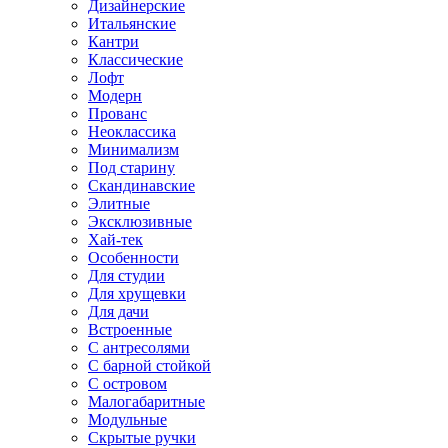
Дизайнерские
Итальянские
Кантри
Классические
Лофт
Модерн
Прованс
Неоклассика
Минимализм
Под старину
Скандинавские
Элитные
Эксклюзивные
Хай-тек
Особенности
Для студии
Для хрущевки
Для дачи
Встроенные
С антресолями
С барной стойкой
С островом
Малогабаритные
Модульные
Скрытые ручки