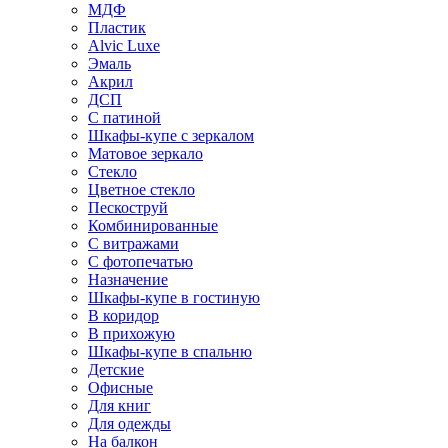
МДФ
Пластик
Alvic Luxe
Эмаль
Акрил
ДСП
С патиной
Шкафы-купе с зеркалом
Матовое зеркало
Стекло
Цветное стекло
Пескоструй
Комбинированные
С витражами
С фотопечатью
Назначение
Шкафы-купе в гостиную
В коридор
В прихожую
Шкафы-купе в спальню
Детские
Офисные
Для книг
Для одежды
На балкон