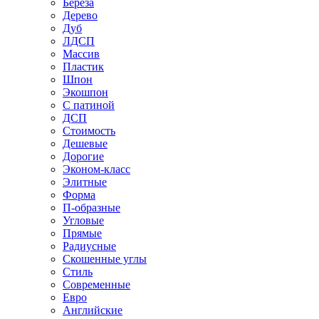
Береза
Дерево
Дуб
ЛДСП
Массив
Пластик
Шпон
Экошпон
С патиной
ДСП
Стоимость
Дешевые
Дорогие
Эконом-класс
Элитные
Форма
П-образные
Угловые
Прямые
Радиусные
Скошенные углы
Стиль
Современные
Евро
Английские