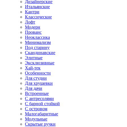
Дизайнерские
Итальянские
Кантри
Классические
Лофт
Модерн
Прованс
Неоклассика
Минимализм
Под старину
Скандинавские
Элитные
Эксклюзивные
Хай-тек
Особенности
Для студии
Для хрущевки
Для дачи
Встроенные
С антресолями
С барной стойкой
С островом
Малогабаритные
Модульные
Скрытые ручки