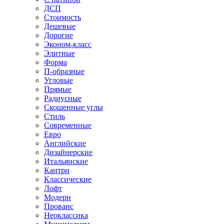
ДСП
Стоимость
Дешевые
Дорогие
Эконом-класс
Элитные
Форма
П-образные
Угловые
Прямые
Радиусные
Скошенные углы
Стиль
Современные
Евро
Английские
Дизайнерские
Итальянские
Кантри
Классические
Лофт
Модерн
Прованс
Неоклассика