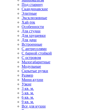
Минимализм
Под старину
Скандинавские
Элитные
Эксклюзивные
Хай-тек
Особенности
Для студии
Для хрущевки
Для дачи
Встроенные
С антресолями
С барной стойкой
С островом
Малогабаритные
Модульные
Скрытые ручки
Размер
Мини-кухни
Узкие
3 кв. м.
5 кв. м.
6 кв. м.
9 кв. м.
Все для кухни