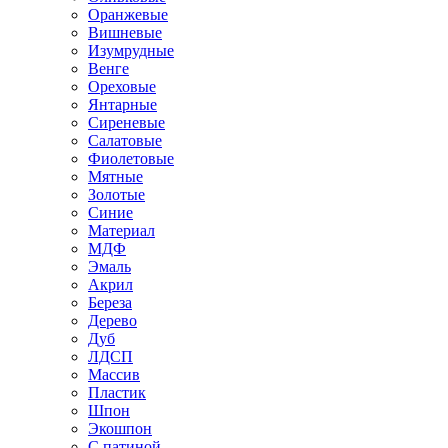
Оранжевые
Вишневые
Изумрудные
Венге
Ореховые
Янтарные
Сиреневые
Салатовые
Фиолетовые
Мятные
Золотые
Синие
Материал
МДФ
Эмаль
Акрил
Береза
Дерево
Дуб
ЛДСП
Массив
Пластик
Шпон
Экошпон
С патиной