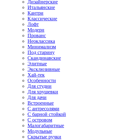
Дизайнерские
Итальянские
Кантри
Классические
Лофт
Модерн
Прованс
Неоклассика
Минимализм
Под старину
Скандинавские
Элитные
Эксклюзивные
Хай-тек
Особенности
Для студии
Для хрущевки
Для дачи
Встроенные
С антресолями
С барной стойкой
С островом
Малогабаритные
Модульные
Скрытые ручки