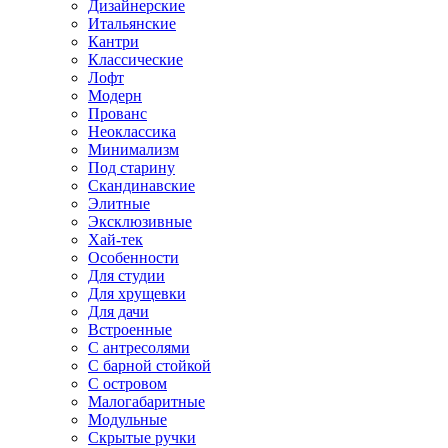
Дизайнерские
Итальянские
Кантри
Классические
Лофт
Модерн
Прованс
Неоклассика
Минимализм
Под старину
Скандинавские
Элитные
Эксклюзивные
Хай-тек
Особенности
Для студии
Для хрущевки
Для дачи
Встроенные
С антресолями
С барной стойкой
С островом
Малогабаритные
Модульные
Скрытые ручки