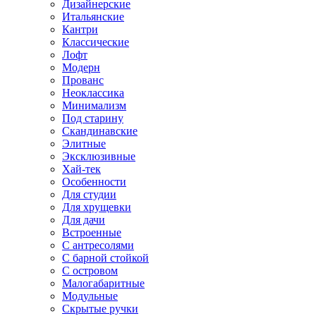
Дизайнерские
Итальянские
Кантри
Классические
Лофт
Модерн
Прованс
Неоклассика
Минимализм
Под старину
Скандинавские
Элитные
Эксклюзивные
Хай-тек
Особенности
Для студии
Для хрущевки
Для дачи
Встроенные
С антресолями
С барной стойкой
С островом
Малогабаритные
Модульные
Скрытые ручки