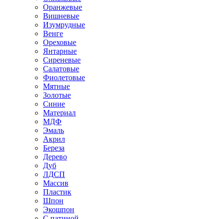
Оранжевые
Вишневые
Изумрудные
Венге
Ореховые
Янтарные
Сиреневые
Салатовые
Фиолетовые
Мятные
Золотые
Синие
Материал
МДФ
Эмаль
Акрил
Береза
Дерево
Дуб
ЛДСП
Массив
Пластик
Шпон
Экошпон
С патиной