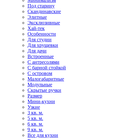
Минимализм
Под старину
Скандинавские
Элитные
Эксклюзивные
Хай-тек
Особенности
Для студии
Для хрущевки
Для дачи
Встроенные
С антресолями
С барной стойкой
С островом
Малогабаритные
Модульные
Скрытые ручки
Размер
Мини-кухни
Узкие
3 кв. м.
5 кв. м.
6 кв. м.
9 кв. м.
Все для кухни