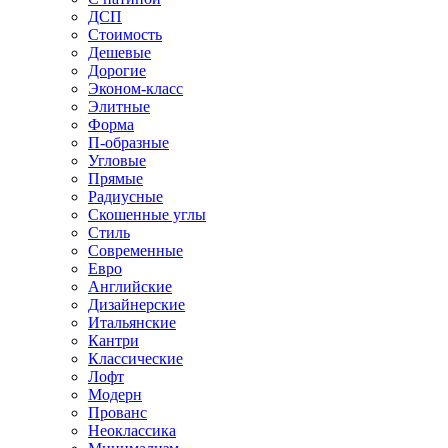
ДСП
Стоимость
Дешевые
Дорогие
Эконом-класс
Элитные
Форма
П-образные
Угловые
Прямые
Радиусные
Скошенные углы
Стиль
Современные
Евро
Английские
Дизайнерские
Итальянские
Кантри
Классические
Лофт
Модерн
Прованс
Неоклассика