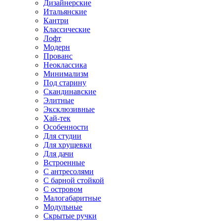
Дизайнерские
Итальянские
Кантри
Классические
Лофт
Модерн
Прованс
Неоклассика
Минимализм
Под старину
Скандинавские
Элитные
Эксклюзивные
Хай-тек
Особенности
Для студии
Для хрущевки
Для дачи
Встроенные
С антресолями
С барной стойкой
С островом
Малогабаритные
Модульные
Скрытые ручки