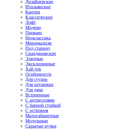
Дизайнерские
Итальянские
Кантри
Классические
Лофт
Модерн
Прованс
Неоклассика
Минимализм
Под старину
Скандинавские
Элитные
Эксклюзивные
Хай-тек
Особенности
Для студии
Для хрущевки
Для дачи
Встроенные
С антресолями
С барной стойкой
С островом
Малогабаритные
Модульные
Скрытые ручки