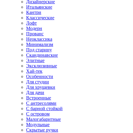
Дизайнерские
Итальянские
Кантри
Классические
Лофт
Модерн
Прованс
Неоклассика
Минимализм
Под старину
Скандинавские
Элитные
Эксклюзивные
Хай-тек
Особенности
Для студии
Для хрущевки
Для дачи
Встроенные
С антресолями
С барной стойкой
С островом
Малогабаритные
Модульные
Скрытые ручки