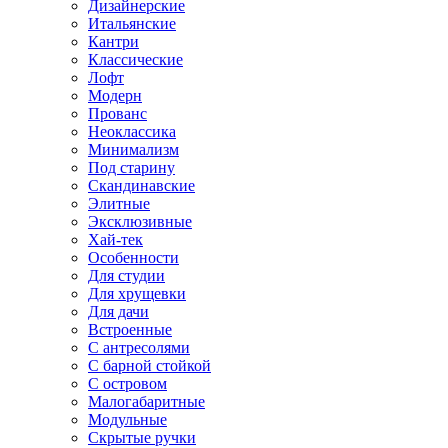
Дизайнерские
Итальянские
Кантри
Классические
Лофт
Модерн
Прованс
Неоклассика
Минимализм
Под старину
Скандинавские
Элитные
Эксклюзивные
Хай-тек
Особенности
Для студии
Для хрущевки
Для дачи
Встроенные
С антресолями
С барной стойкой
С островом
Малогабаритные
Модульные
Скрытые ручки