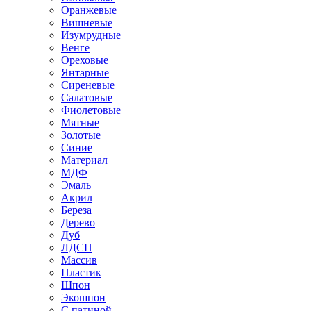
Оранжевые
Вишневые
Изумрудные
Венге
Ореховые
Янтарные
Сиреневые
Салатовые
Фиолетовые
Мятные
Золотые
Синие
Материал
МДФ
Эмаль
Акрил
Береза
Дерево
Дуб
ЛДСП
Массив
Пластик
Шпон
Экошпон
С патиной