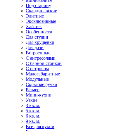
Минимализм
Под старину
Скандинавские
Элитные
Эксклюзивные
Хай-тек
Особенности
Для студии
Для хрущевки
Для дачи
Встроенные
С антресолями
С барной стойкой
С островом
Малогабаритные
Модульные
Скрытые ручки
Размер
Мини-кухни
Узкие
3 кв. м.
5 кв. м.
6 кв. м.
9 кв. м.
Все для кухни