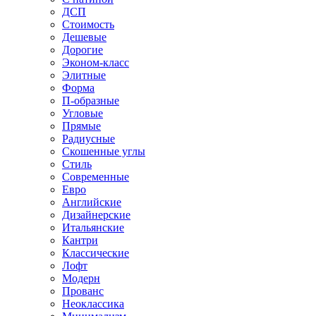
ДСП
Стоимость
Дешевые
Дорогие
Эконом-класс
Элитные
Форма
П-образные
Угловые
Прямые
Радиусные
Скошенные углы
Стиль
Современные
Евро
Английские
Дизайнерские
Итальянские
Кантри
Классические
Лофт
Модерн
Прованс
Неоклассика