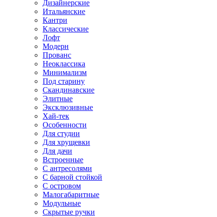
Дизайнерские
Итальянские
Кантри
Классические
Лофт
Модерн
Прованс
Неоклассика
Минимализм
Под старину
Скандинавские
Элитные
Эксклюзивные
Хай-тек
Особенности
Для студии
Для хрущевки
Для дачи
Встроенные
С антресолями
С барной стойкой
С островом
Малогабаритные
Модульные
Скрытые ручки