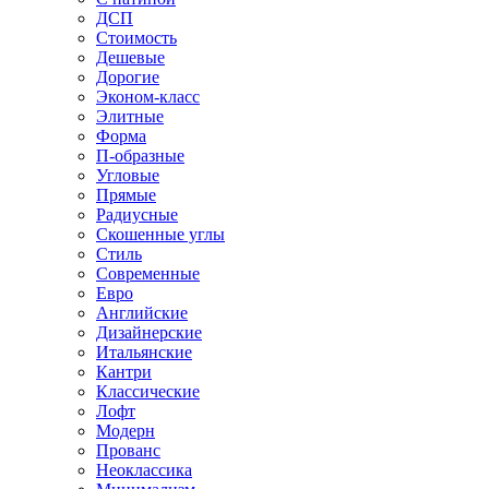
ДСП
Стоимость
Дешевые
Дорогие
Эконом-класс
Элитные
Форма
П-образные
Угловые
Прямые
Радиусные
Скошенные углы
Стиль
Современные
Евро
Английские
Дизайнерские
Итальянские
Кантри
Классические
Лофт
Модерн
Прованс
Неоклассика