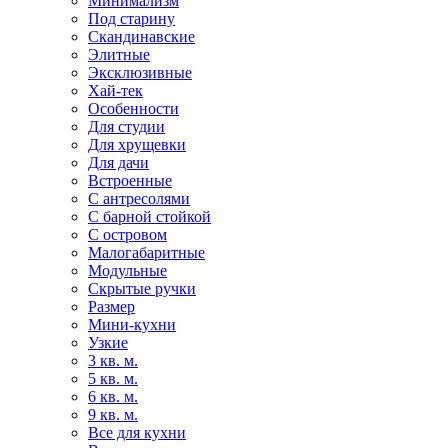
Минимализм
Под старину
Скандинавские
Элитные
Эксклюзивные
Хай-тек
Особенности
Для студии
Для хрущевки
Для дачи
Встроенные
С антресолями
С барной стойкой
С островом
Малогабаритные
Модульные
Скрытые ручки
Размер
Мини-кухни
Узкие
3 кв. м.
5 кв. м.
6 кв. м.
9 кв. м.
Все для кухни