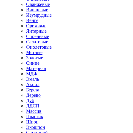
Оранжевые
Вишневые
Изумрудные
Венге
Ореховые
Янтарные
Сиреневые
Салатовые
Фиолетовые
Мятные
Золотые
Синие
Материал
МДФ
Эмаль
Акрил
Береза
Дерево
Дуб
ЛДСП
Массив
Пластик
Шпон
Экошпон
С патиной