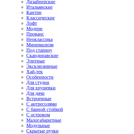
Дизайнерские
Итальянские
Кантри
Классические
Лофт
Модерн
Прованс
Неоклассика
Минимализм
Под старину
Скандинавские
Элитные
Эксклюзивные
Хай-тек
Особенности
Для студии
Для хрущевки
Для дачи
Встроенные
С антресолями
С барной стойкой
С островом
Малогабаритные
Модульные
Скрытые ручки