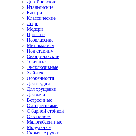
Дизайнерские
Итальянские
Кантри
Классические
Лофт
Модерн
Прованс
Неоклассика
Минимализм
Под старину
Скандинавские
Элитные
Эксклюзивные
Хай-тек
Особенности
Для студии
Для хрущевки
Для дачи
Встроенные
С антресолями
С барной стойкой
С островом
Малогабаритные
Модульные
Скрытые ручки