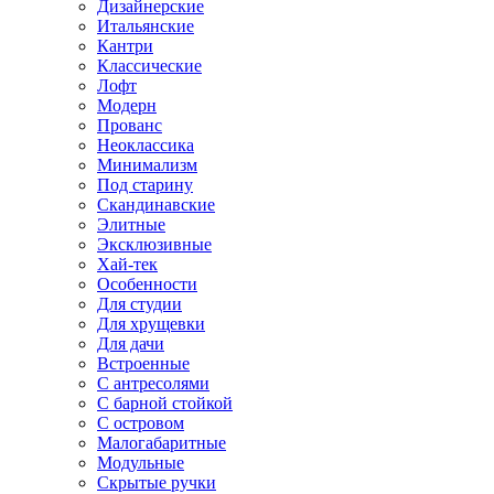
Дизайнерские
Итальянские
Кантри
Классические
Лофт
Модерн
Прованс
Неоклассика
Минимализм
Под старину
Скандинавские
Элитные
Эксклюзивные
Хай-тек
Особенности
Для студии
Для хрущевки
Для дачи
Встроенные
С антресолями
С барной стойкой
С островом
Малогабаритные
Модульные
Скрытые ручки