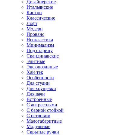
Дизайнерские
Итальянские
Кантри
Классические
Лофт
Модерн
Прованс
Неоклассика
Минимализм
Под старину
Скандинавские
Элитные
Эксклюзивные
Хай-тек
Особенности
Для студии
Для хрущевки
Для дачи
Встроенные
С антресолями
С барной стойкой
С островом
Малогабаритные
Модульные
Скрытые ручки