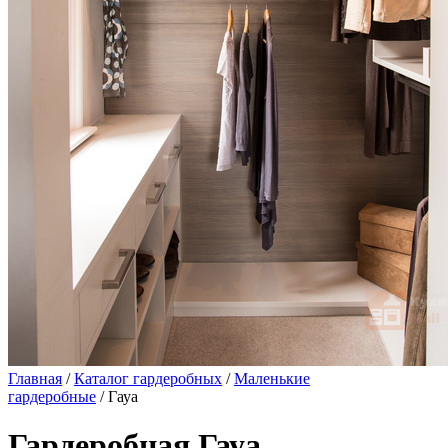
Главная
/
Каталог гардеробных
/
Маленькие
гардеробные
/ Гауа
Гардеробная Гауа