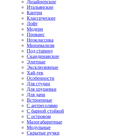
Дизайнерские
Итальянские
Кантри
Классические
Лофт
Модерн
Прованс
Неоклассика
Минимализм
Под старину
Скандинавские
Элитные
Эксклюзивные
Хай-тек
Особенности
Для студии
Для хрущевки
Для дачи
Встроенные
С антресолями
С барной стойкой
С островом
Малогабаритные
Модульные
Скрытые ручки