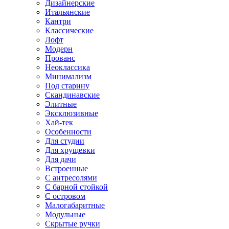
Дизайнерские
Итальянские
Кантри
Классические
Лофт
Модерн
Прованс
Неоклассика
Минимализм
Под старину
Скандинавские
Элитные
Эксклюзивные
Хай-тек
Особенности
Для студии
Для хрущевки
Для дачи
Встроенные
С антресолями
С барной стойкой
С островом
Малогабаритные
Модульные
Скрытые ручки