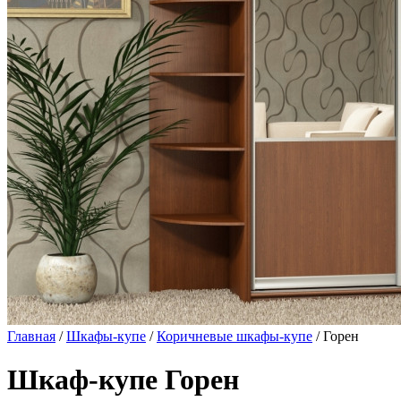
Главная
/
Шкафы-купе
/
Коричневые шкафы-купе
/ Горен
Шкаф-купе Горен