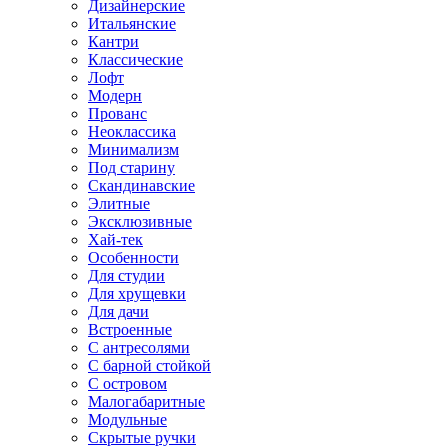
Дизайнерские
Итальянские
Кантри
Классические
Лофт
Модерн
Прованс
Неоклассика
Минимализм
Под старину
Скандинавские
Элитные
Эксклюзивные
Хай-тек
Особенности
Для студии
Для хрущевки
Для дачи
Встроенные
С антресолями
С барной стойкой
С островом
Малогабаритные
Модульные
Скрытые ручки