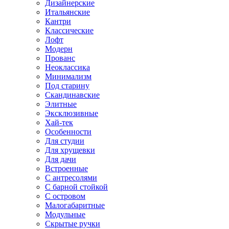
Дизайнерские
Итальянские
Кантри
Классические
Лофт
Модерн
Прованс
Неоклассика
Минимализм
Под старину
Скандинавские
Элитные
Эксклюзивные
Хай-тек
Особенности
Для студии
Для хрущевки
Для дачи
Встроенные
С антресолями
С барной стойкой
С островом
Малогабаритные
Модульные
Скрытые ручки