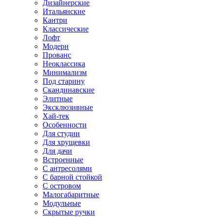
Дизайнерские
Итальянские
Кантри
Классические
Лофт
Модерн
Прованс
Неоклассика
Минимализм
Под старину
Скандинавские
Элитные
Эксклюзивные
Хай-тек
Особенности
Для студии
Для хрущевки
Для дачи
Встроенные
С антресолями
С барной стойкой
С островом
Малогабаритные
Модульные
Скрытые ручки