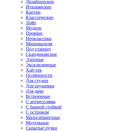
Дизайнерские
Итальянские
Кантри
Классические
Лофт
Модерн
Прованс
Неоклассика
Минимализм
Под старину
Скандинавские
Элитные
Эксклюзивные
Хай-тек
Особенности
Для студии
Для хрущевки
Для дачи
Встроенные
С антресолями
С барной стойкой
С островом
Малогабаритные
Модульные
Скрытые ручки