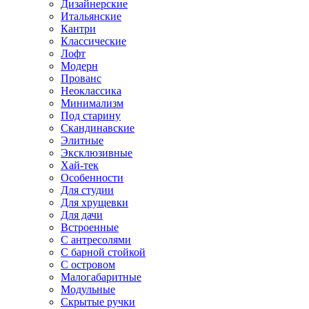
Дизайнерские
Итальянские
Кантри
Классические
Лофт
Модерн
Прованс
Неоклассика
Минимализм
Под старину
Скандинавские
Элитные
Эксклюзивные
Хай-тек
Особенности
Для студии
Для хрущевки
Для дачи
Встроенные
С антресолями
С барной стойкой
С островом
Малогабаритные
Модульные
Скрытые ручки