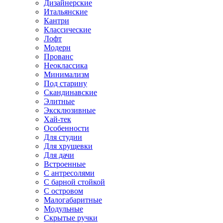
Дизайнерские
Итальянские
Кантри
Классические
Лофт
Модерн
Прованс
Неоклассика
Минимализм
Под старину
Скандинавские
Элитные
Эксклюзивные
Хай-тек
Особенности
Для студии
Для хрущевки
Для дачи
Встроенные
С антресолями
С барной стойкой
С островом
Малогабаритные
Модульные
Скрытые ручки