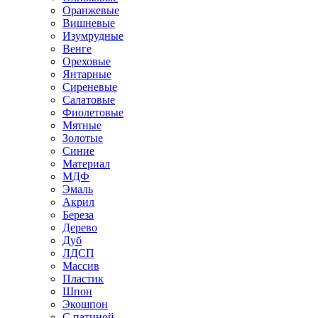
Оранжевые
Вишневые
Изумрудные
Венге
Ореховые
Янтарные
Сиреневые
Салатовые
Фиолетовые
Мятные
Золотые
Синие
Материал
МДФ
Эмаль
Акрил
Береза
Дерево
Дуб
ЛДСП
Массив
Пластик
Шпон
Экошпон
С патиной