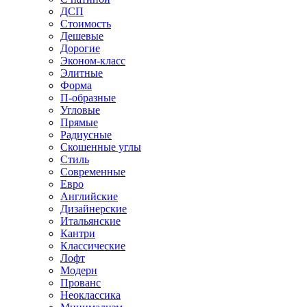
ДСП
Стоимость
Дешевые
Дорогие
Эконом-класс
Элитные
Форма
П-образные
Угловые
Прямые
Радиусные
Скошенные углы
Стиль
Современные
Евро
Английские
Дизайнерские
Итальянские
Кантри
Классические
Лофт
Модерн
Прованс
Неоклассика