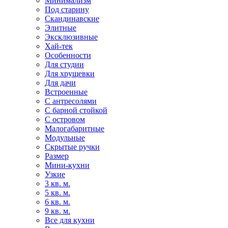
Минимализм
Под старину
Скандинавские
Элитные
Эксклюзивные
Хай-тек
Особенности
Для студии
Для хрущевки
Для дачи
Встроенные
С антресолями
С барной стойкой
С островом
Малогабаритные
Модульные
Скрытые ручки
Размер
Мини-кухни
Узкие
3 кв. м.
5 кв. м.
6 кв. м.
9 кв. м.
Все для кухни