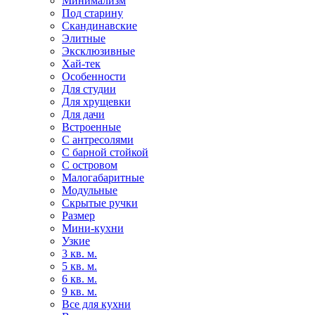
Минимализм
Под старину
Скандинавские
Элитные
Эксклюзивные
Хай-тек
Особенности
Для студии
Для хрущевки
Для дачи
Встроенные
С антресолями
С барной стойкой
С островом
Малогабаритные
Модульные
Скрытые ручки
Размер
Мини-кухни
Узкие
3 кв. м.
5 кв. м.
6 кв. м.
9 кв. м.
Все для кухни