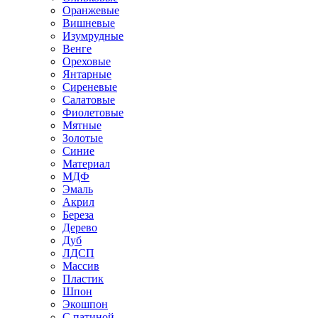
Оранжевые
Вишневые
Изумрудные
Венге
Ореховые
Янтарные
Сиреневые
Салатовые
Фиолетовые
Мятные
Золотые
Синие
Материал
МДФ
Эмаль
Акрил
Береза
Дерево
Дуб
ЛДСП
Массив
Пластик
Шпон
Экошпон
С патиной