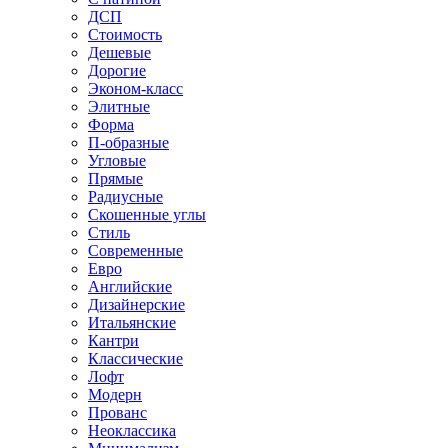
ДСП
Стоимость
Дешевые
Дорогие
Эконом-класс
Элитные
Форма
П-образные
Угловые
Прямые
Радиусные
Скошенные углы
Стиль
Современные
Евро
Английские
Дизайнерские
Итальянские
Кантри
Классические
Лофт
Модерн
Прованс
Неоклассика