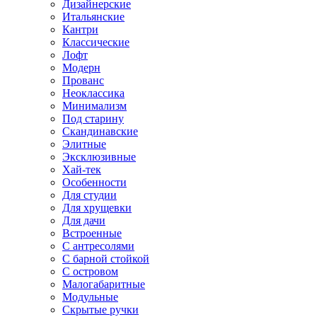
Дизайнерские
Итальянские
Кантри
Классические
Лофт
Модерн
Прованс
Неоклассика
Минимализм
Под старину
Скандинавские
Элитные
Эксклюзивные
Хай-тек
Особенности
Для студии
Для хрущевки
Для дачи
Встроенные
С антресолями
С барной стойкой
С островом
Малогабаритные
Модульные
Скрытые ручки