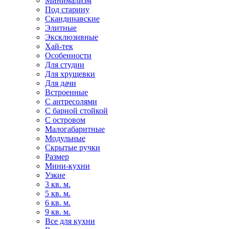
Минимализм
Под старину
Скандинавские
Элитные
Эксклюзивные
Хай-тек
Особенности
Для студии
Для хрущевки
Для дачи
Встроенные
С антресолями
С барной стойкой
С островом
Малогабаритные
Модульные
Скрытые ручки
Размер
Мини-кухни
Узкие
3 кв. м.
5 кв. м.
6 кв. м.
9 кв. м.
Все для кухни