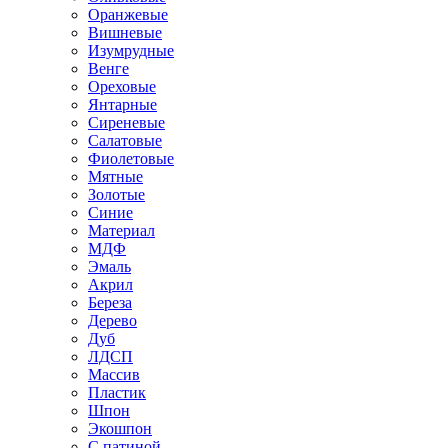
Оранжевые
Вишневые
Изумрудные
Венге
Ореховые
Янтарные
Сиреневые
Салатовые
Фиолетовые
Мятные
Золотые
Синие
Материал
МДФ
Эмаль
Акрил
Береза
Дерево
Дуб
ЛДСП
Массив
Пластик
Шпон
Экошпон
С патиной