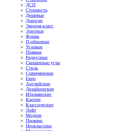
ДСП
Стоимость
Дешевые
Дорогие
Эконом-класс
Элитные
Форма
П-образные
Угловые
Прямые
Радиусные
Скошенные углы
Стиль
Современные
Евро
Английские
Дизайнерские
Итальянские
Кантри
Классические
Лофт
Модерн
Прованс
Неоклассика