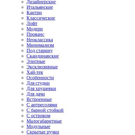
Дизайнерские
Итальянские
Кантри
Классические
Лофт
Модерн
Прованс
Неоклассика
Минимализм
Под старину
Скандинавские
Элитные
Эксклюзивные
Хай-тек
Особенности
Для студии
Для хрущевки
Для дачи
Встроенные
С антресолями
С барной стойкой
С островом
Малогабаритные
Модульные
Скрытые ручки