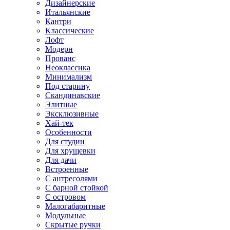
Дизайнерские
Итальянские
Кантри
Классические
Лофт
Модерн
Прованс
Неоклассика
Минимализм
Под старину
Скандинавские
Элитные
Эксклюзивные
Хай-тек
Особенности
Для студии
Для хрущевки
Для дачи
Встроенные
С антресолями
С барной стойкой
С островом
Малогабаритные
Модульные
Скрытые ручки