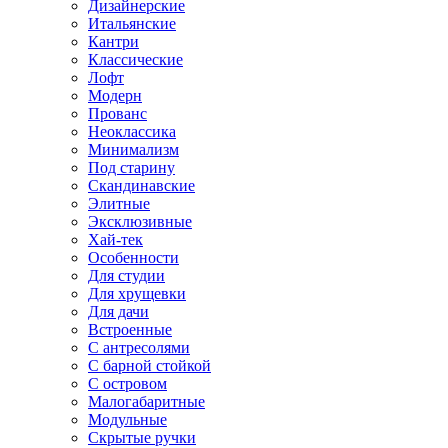
Дизайнерские
Итальянские
Кантри
Классические
Лофт
Модерн
Прованс
Неоклассика
Минимализм
Под старину
Скандинавские
Элитные
Эксклюзивные
Хай-тек
Особенности
Для студии
Для хрущевки
Для дачи
Встроенные
С антресолями
С барной стойкой
С островом
Малогабаритные
Модульные
Скрытые ручки