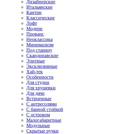
Дизайнерские
Итальянские
Кантри
Классические
Лофт
Модерн
Прованс
Неоклассика
Минимализм
Под старину
Скандинавские
Элитные
Эксклюзивные
Хай-тек
Особенности
Для студии
Для хрущевки
Для дачи
Встроенные
С антресолями
С барной стойкой
С островом
Малогабаритные
Модульные
Скрытые ручки