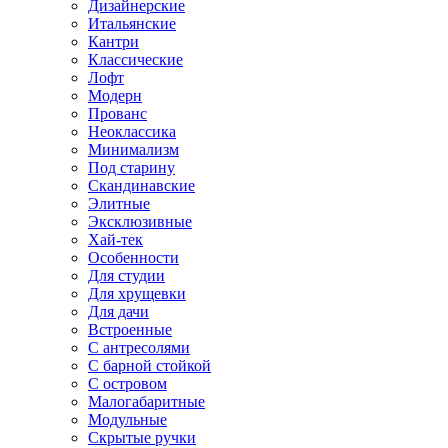
Дизайнерские
Итальянские
Кантри
Классические
Лофт
Модерн
Прованс
Неоклассика
Минимализм
Под старину
Скандинавские
Элитные
Эксклюзивные
Хай-тек
Особенности
Для студии
Для хрущевки
Для дачи
Встроенные
С антресолями
С барной стойкой
С островом
Малогабаритные
Модульные
Скрытые ручки