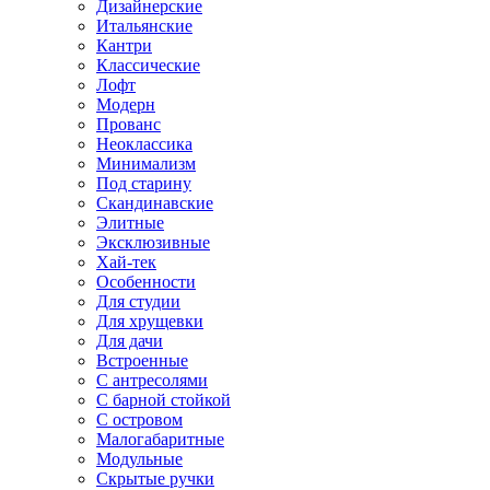
Дизайнерские
Итальянские
Кантри
Классические
Лофт
Модерн
Прованс
Неоклассика
Минимализм
Под старину
Скандинавские
Элитные
Эксклюзивные
Хай-тек
Особенности
Для студии
Для хрущевки
Для дачи
Встроенные
С антресолями
С барной стойкой
С островом
Малогабаритные
Модульные
Скрытые ручки