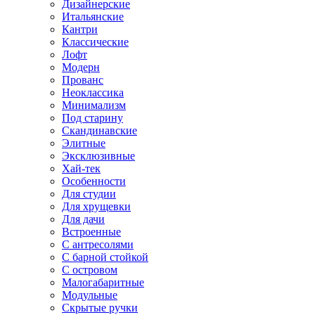
Дизайнерские
Итальянские
Кантри
Классические
Лофт
Модерн
Прованс
Неоклассика
Минимализм
Под старину
Скандинавские
Элитные
Эксклюзивные
Хай-тек
Особенности
Для студии
Для хрущевки
Для дачи
Встроенные
С антресолями
С барной стойкой
С островом
Малогабаритные
Модульные
Скрытые ручки