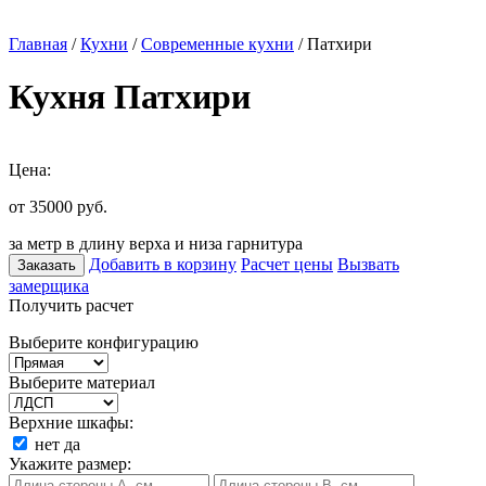
Главная
/
Кухни
/
Современные кухни
/ Патхири
Кухня Патхири
Цена:
от 35000
руб.
за метр в длину верха и низа гарнитура
Добавить в корзину
Расчет цены
Вызвать
Заказать
замерщика
Получить расчет
Выберите конфигурацию
Выберите материал
Верхние шкафы:
нет
да
Укажите размер: